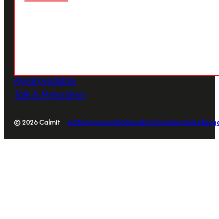
office@calmit.com
Unsere Produkte
PCC & Calciumcarbonat
Kalk
Agrarprodukte
Talk & Mineralien
© 2026 Calmit
AGB
Impressum
Datenschutz
Cookie-Einstellung