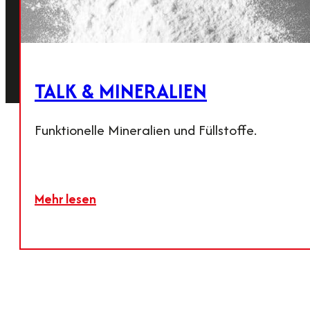
Kalk
Agrarprodukte
Talk & Mineralien
© 2026 Calmit
AGB
Impressum
Datenschutz
Cookie-Einstellung
TALK & MINERALIEN
Funktionelle Mineralien und Füllstoffe.
Mehr lesen