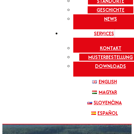
STANDORTE
GESCHICHTE
NEWS
SERVICES
KONTAKT
MUSTERBESTELLUNG
DOWNLOADS
ENGLISH
MAGYAR
SLOVENČINA
ESPAÑOL