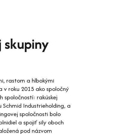
j skupiny
mi, rastom a hlbokými
a v roku 2015 ako spoločný
 spoločností: rakúskej
 Schmid Industrieholding, a
ingovej spoločnosti bolo
lnidiel a spojiť sily oboch
 založená pod názvom