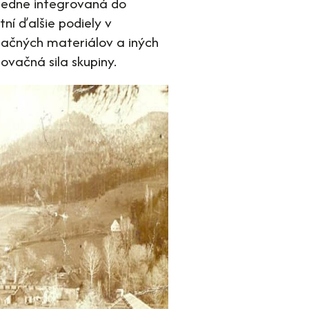
sledne integrovaná do
tní ďalšie podiely v
olačných materiálov a iných
novačná sila skupiny.