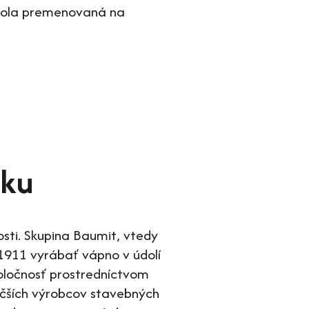
 bola premenovaná na
sku
osti. Skupina Baumit, vtedy
1911 vyrábať vápno v údolí
poločnosť prostredníctvom
äčších výrobcov stavebných