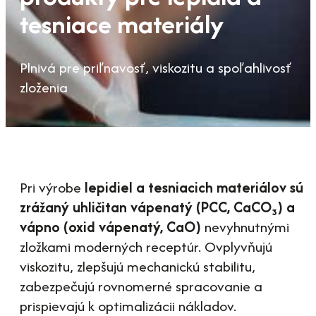
tesniace materiály
Plnivá pre priľnavosť, viskozitu a spoľahlivosť
zloženia
Pri výrobe
lepidiel a tesniacich materiálov sú
zrážaný uhličitan vápenatý (PCC, CaCO₃) a
vápno (oxid vápenatý, CaO)
nevyhnutnými
zložkami moderných receptúr. Ovplyvňujú
viskozitu, zlepšujú mechanickú stabilitu,
zabezpečujú rovnomerné spracovanie a
prispievajú k optimalizácii nákladov.