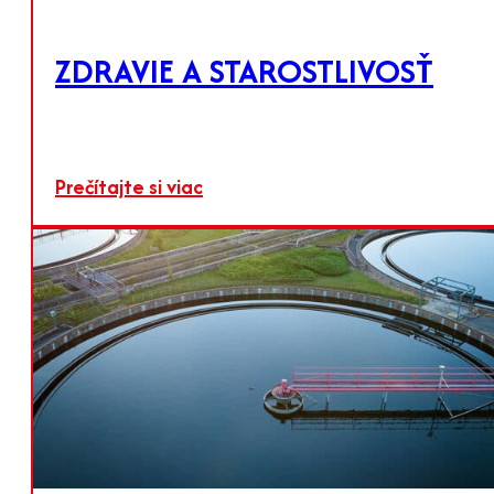
ZDRAVIE A STAROSTLIVOSŤ
Prečítajte si viac
TALK & MINERÁLY
Funkčné minerály a plnivá