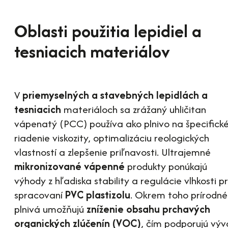
Oblasti použitia lepidiel a
tesniacich materiálov
V
priemyselných a stavebných lepidlách a
tesniacich
materiáloch sa zrážaný uhličitan
vápenatý (PCC) používa ako plnivo na špecifick
riadenie viskozity, optimalizáciu reologických
vlastností a zlepšenie priľnavosti. Ultrajemné
mikronizované vápenné
produkty ponúkajú
výhody z hľadiska stability a regulácie vlhkosti pr
spracovaní
PVC plastizolu
. Okrem toho prírodné
plnivá umožňujú
zníženie obsahu prchavých
organických zlúčenín (VOC)
, čím podporujú výv