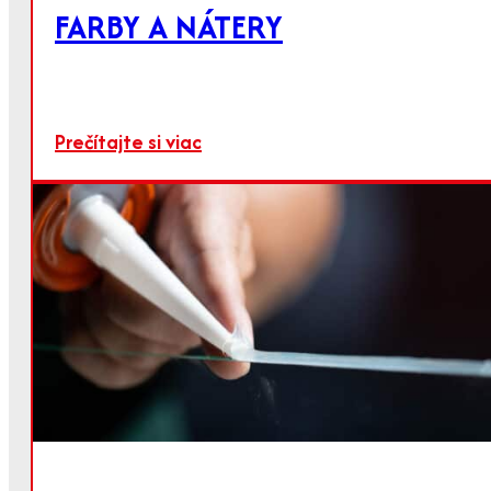
FARBY A NÁTERY
Vysoko čisté pálené vápno pre mnohé
odvetvia
Prečítajte si viac
Prečítajte si viac