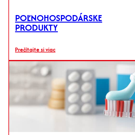
POĽNOHOSPODÁRSKE
PRODUKTY
POĽNOHOSPODÁRSKE
Prečítajte si viac
PRODUKTY
Riešenia pre udržateľné zlepšovanie pôdy
Prečítajte si viac