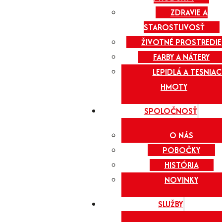
ZDRAVIE A
STAROSTLIVOSŤ
ŽIVOTNÉ PROSTREDIE
FARBY A NÁTERY
LEPIDLÁ A TESNIAC
HMOTY
SPOLOČNOSŤ
O NÁS
POBOČKY
HISTÓRIA
NOVINKY
SLUŽBY