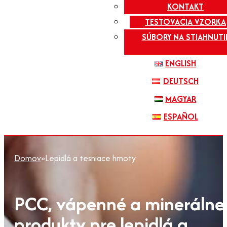
KONTAKT
TESTOVACIA VZORKA
SÚBORY NA STIAHNUTI
ENGLISH
DEUTSCH
MAGYAR
ESPAÑOL
Domov
»
Lepidlá a tesniace hmoty
PCC, vápenné a minerálne
produkty pre lepidlá a