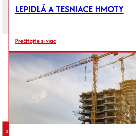
LEPIDLÁ A TESNIACE HMOTY
JEMNÉ VÁPNO
Prečítajte si viac
Jemne mleté nehasené vápno pre chémiu,
životné prostredie a poľnohospodárstvo
Kontaktujte
Pre viac informácií
prosím kontaktujte
KONTAK
nás
náš obchodný tím.
Prečítajte si viac
Späť