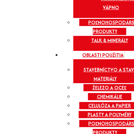
VÁPNO
POĽNOHOSPODÁRS
PRODUKTY
TALK & MINERÁLY
OBLASTI POUŽITIA
STAVEBNÍCTVO A STAV
MATERIÁLY
ŽELEZO A OCEĽ
CHEMIKÁLIE
CELULÓZA A PAPIER
PLASTY A POLYMÉRY
POĽNOHOSPODÁRS
PRODUKTY