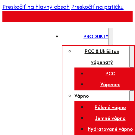
Preskočiť na hlavný obsah
Preskočiť na pätičku
PRODUKTY
PCC & Uhličitan
vápenatý
PCC
Vápenec
Vápno
Pálené vápno
Jemné vápno
Hydratované vápno