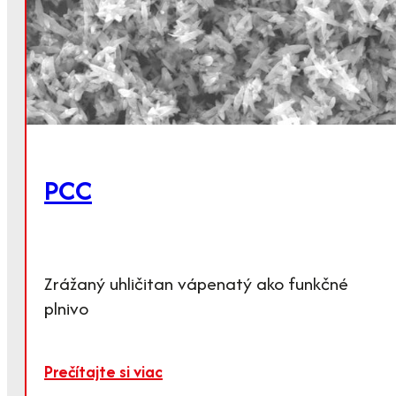
PCC
Zrážaný uhličitan vápenatý ako funkčné
plnivo
Prečítajte si viac