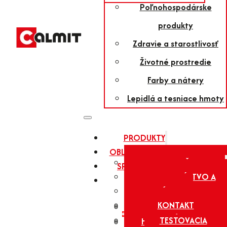
DEUTSCH
Poľnohospodárske
Mikronizované
ČO HĽA
produkty
vápno
Hľadať
MAGYAR
Zdravie a starostlivosť
Poľnohospodárske
Životné prostredie
produkty
×
ESPAÑOL
Farby a nátery
Talk & minerály
Lepidlá a tesniace hmoty
PRODUKTY
OBLASTI POUŽITIA
PCC & UHLIČITAN
SPOLOČNOSŤ
STAVEBNÍCTVO A
VÁPENATÝ
SLUŽBY
O NÁS
STAVEBNÉ MATERIÁLY
ENGLISH
PCC
KONTAKT
POBOČKY
ŽELEZO A OCEĽ
DEUTSCH
VÁPENEC
TESTOVACIA
HISTÓRIA
CHEMIKÁLIE