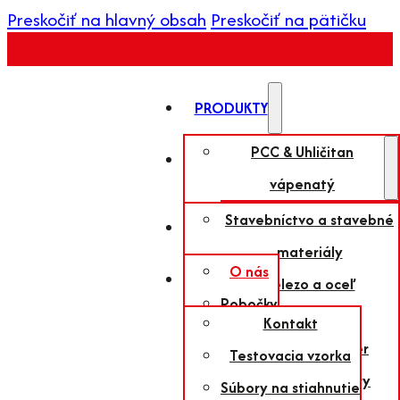
Preskočiť na hlavný obsah
Preskočiť na pätičku
PRODUKTY
PCC & Uhličitan
OBLASTI
POUŽITIA
vápenatý
PCC
Stavebníctvo a stavebné
SPOLOČNOSŤ
Vápenec
materiály
O nás
SLUŽBY
Vápno
Železo a oceľ
Pobočky
Chemikálie
Pálené vápno
Kontakt
História
ENGLISH
Celulóza a papier
Jemné vápno
Testovacia vzorka
Novinky
Plasty a polyméry
Hydratované vápno
Súbory na stiahnutie