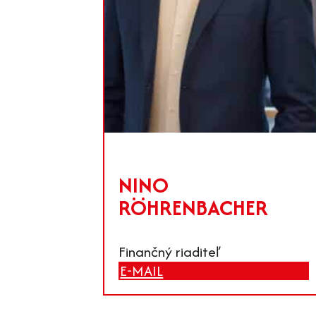
NINO
RÖHRENBACHER
Finančný riaditeľ
E-MAIL