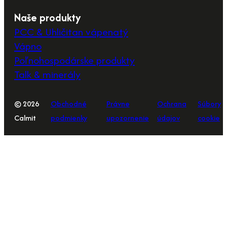
Naše produkty
PCC & Uhličitan vápenatý
Vápno
Poľnohospodárske produkty
Talk & minerály
© 2026
Obchodné
Právne
Ochrana
Súbory
Calmit
podmienky
upozornenie
údajov
cookie