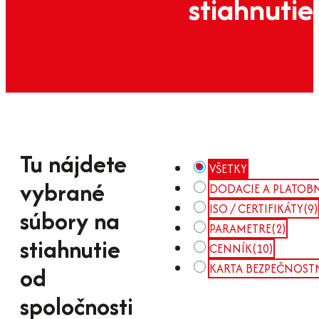
stiahnutie
Tu nájdete
VŠETKY
vybrané
DODACIE A PLATOB
ISO / CERTIFIKÁTY
(9)
súbory na
PARAMETRE
(2)
stiahnutie
CENNÍK
(10)
KARTA BEZPEČNOST
od
spoločnosti