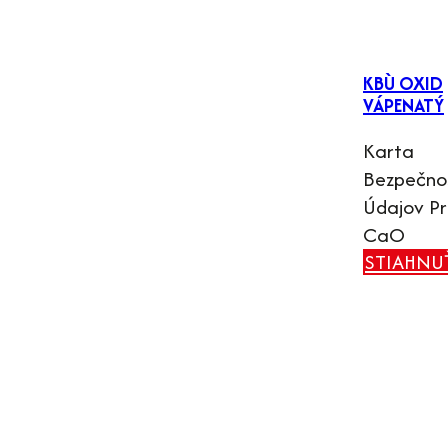
KBÙ OXID
VÁPENATÝ
Karta
Bezpečno
Údajov P
CaO
STIAHNU