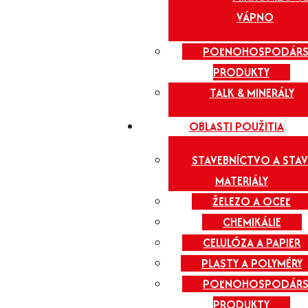
VÁPNO
POĽNOHOSPODÁRS
PRODUKTY
TALK & MINERÁLY
OBLASTI POUŽITIA
STAVEBNÍCTVO A STAV
MATERIÁLY
ŽELEZO A OCEĽ
CHEMIKÁLIE
CELULÓZA A PAPIER
PLASTY A POLYMÉRY
POĽNOHOSPODÁRS
PRODUKTY