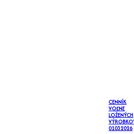
CENNÍK
VOĽNE
LOŽENÝCH
VÝROBKO
01032026