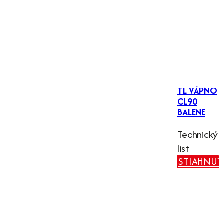
TL VÁPNO
CL90
BALENE
Technický
list
STIAHNU