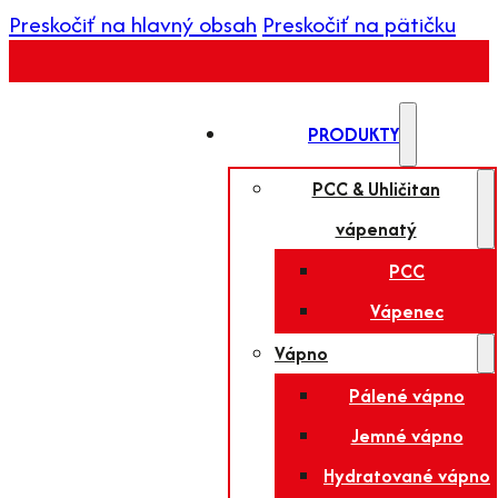
Preskočiť na hlavný obsah
Preskočiť na pätičku
PRODUKTY
PCC & Uhličitan
vápenatý
PCC
Vápenec
Vápno
Pálené vápno
Jemné vápno
Hydratované vápno