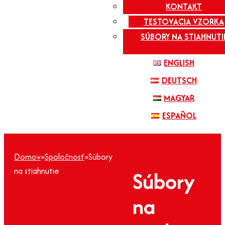
KONTAKT
TESTOVACIA VZORKA
SÚBORY NA STIAHNUTI
ENGLISH
DEUTSCH
MAGYAR
ESPAÑOL
Domov
»
Spoločnosť
»
Súbory
na stiahnutie
Súbory
na