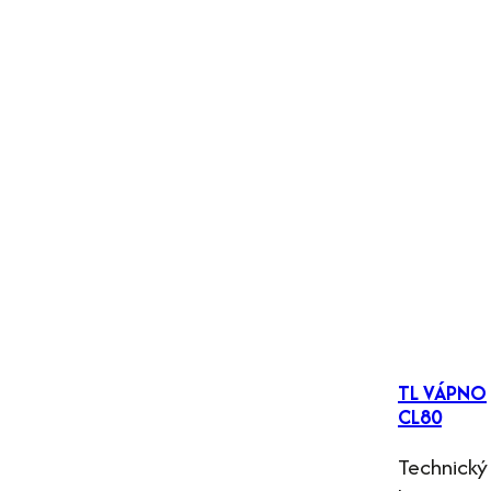
TL VÁPNO
CL80
Technický