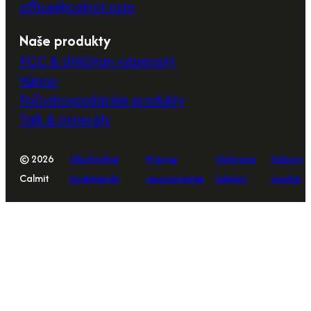
office@calmit.com
Naše produkty
PCC & Uhličitan vápenatý
Vápno
Poľnohospodárske produkty
Talk & minerály
© 2026
Obchodné
Právne
Ochrana
Súbory
Calmit
podmienky
upozornenie
údajov
cookie