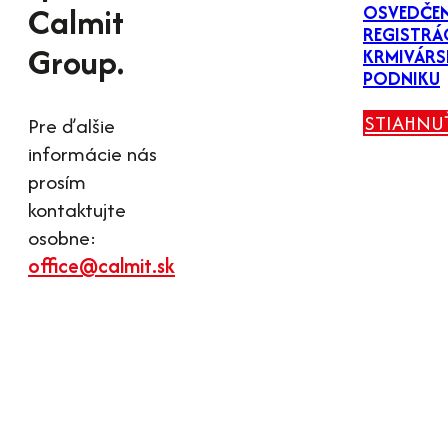
Calmit
OSVEDČEN
REGISTRÁC
Group.
KRMIVÁR
PODNIKU
STIAHNU
Pre ďalšie
informácie nás
prosím
kontaktujte
osobne:
office@calmit.sk