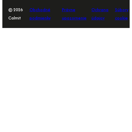
© 2026
Obchodné
Právne
Ochrana
Súbory
Calmit
podmienky
upozornenie
údajov
cookie