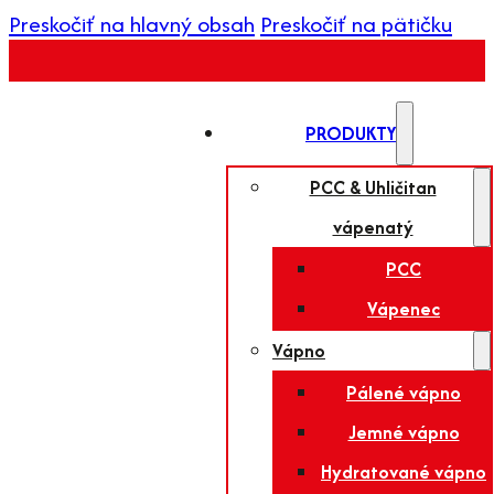
Preskočiť na hlavný obsah
Preskočiť na pätičku
PRODUKTY
PCC & Uhličitan
vápenatý
PCC
Vápenec
Vápno
Pálené vápno
Jemné vápno
Hydratované vápno