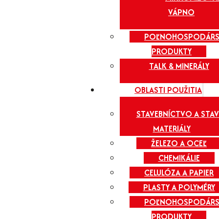
VÁPNO
POĽNOHOSPODÁRS
PRODUKTY
TALK & MINERÁLY
OBLASTI POUŽITIA
STAVEBNÍCTVO A STAV
MATERIÁLY
ŽELEZO A OCEĽ
CHEMIKÁLIE
CELULÓZA A PAPIER
PLASTY A POLYMÉRY
POĽNOHOSPODÁRS
PRODUKTY